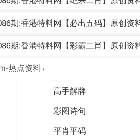
086期:香港特料网【绝杀二肖】原创资
086期:香港特料网【必出五码】原创资
086期:香港特料网【彩霸二肖】原创资
om-热点资料
高手解牌
彩图诗句
平肖平码