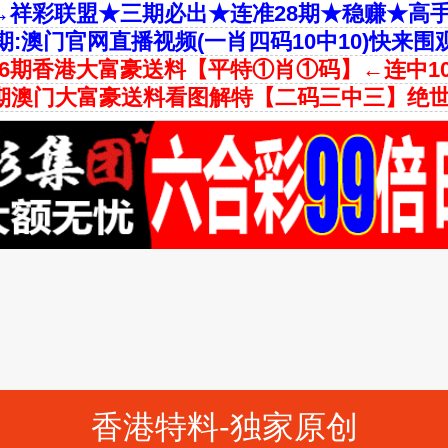
530→祥彩联盟★三期必出★连准28期★稳赚★高
6期:澳门官网直播视频(一肖四码10中10)快来围观
86期香港大富豪送料【平特①肖①码】←连中1
6期澳门大富豪送料看图解特【二码三中三】绝
香港特料-独家原创