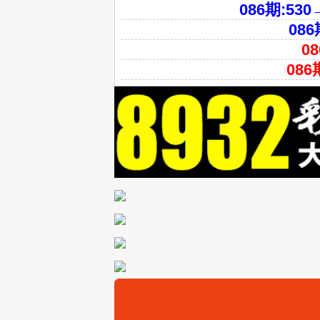
086期:
08
0
08