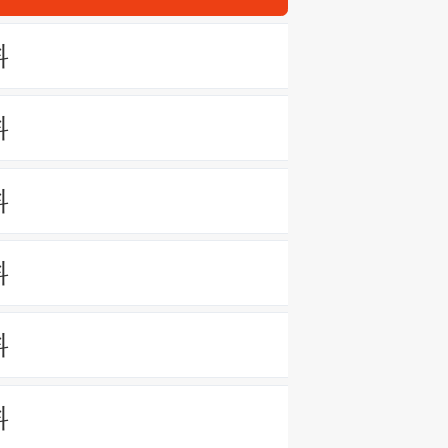
料
料
料
料
料
料