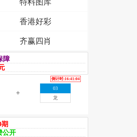
特料图库
香港好彩
齐赢四肖
保障
元
9期
费公开