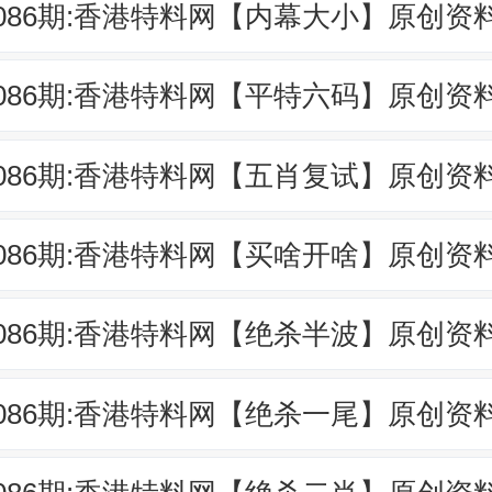
086期:香港特料网【内幕大小】原创资
086期:香港特料网【平特六码】原创资
086期:香港特料网【五肖复试】原创资
086期:香港特料网【买啥开啥】原创资
086期:香港特料网【绝杀半波】原创资
086期:香港特料网【绝杀一尾】原创资