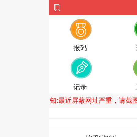
报码
记录
通知:最近屏蔽网址严重，请截图保存记好本