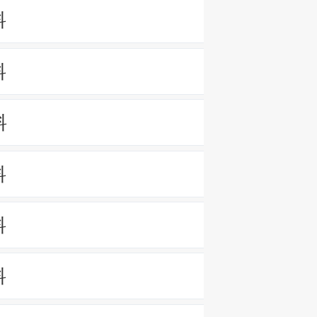
料
料
料
料
料
料