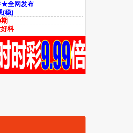
手★全网发布
(稳)
0期
世好料